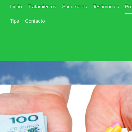
Inicio
Tratamientos
Sucursales
Testimonios
Pr
Tips
Contacto