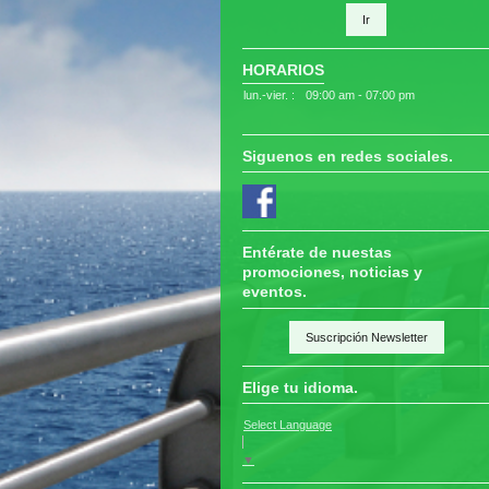
Ir
HORARIOS
lun.-vier. :
09:00 am - 07:00 pm
Siguenos en redes sociales.
Entérate de nuestas
promociones, noticias y
eventos.
Suscripción Newsletter
Elige tu idioma.
Select Language
▼