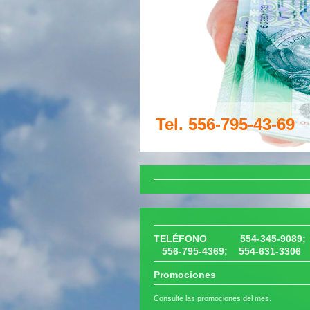
Tel. 556
TELÉFONO 554-345-9089;
556-795-4369; 554-631-3306
Promociones
Consulte las promociones del mes.