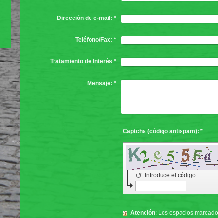
Dirección de e-mail:
*
Teléfono/Fax:
*
Tratamiento de Interés
*
Mensaje:
*
Captcha (código antispam): *
↺
Introduce el código.
Atención
: Los espacios marcad